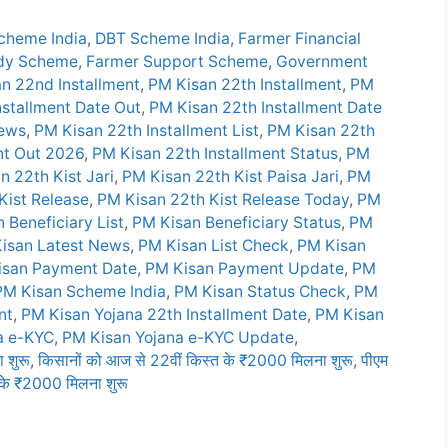
Scheme India
,
DBT Scheme India
,
Farmer Financial
idy Scheme
,
Farmer Support Scheme
,
Government
n 22nd Installment
,
PM Kisan 22th Installment
,
PM
nstallment Date Out
,
PM Kisan 22th Installment Date
News
,
PM Kisan 22th Installment List
,
PM Kisan 22th
nt Out 2026
,
PM Kisan 22th Installment Status
,
PM
n 22th Kist Jari
,
PM Kisan 22th Kist Paisa Jari
,
PM
Kist Release
,
PM Kisan 22th Kist Release Today
,
PM
 Beneficiary List
,
PM Kisan Beneficiary Status
,
PM
isan Latest News
,
PM Kisan List Check
,
PM Kisan
isan Payment Date
,
PM Kisan Payment Update
,
PM
PM Kisan Scheme India
,
PM Kisan Status Check
,
PM
nt
,
PM Kisan Yojana 22th Installment Date
,
PM Kisan
a e-KYC
,
PM Kisan Yojana e-KYC Update
,
 शुरू
,
किसानों को आज से 22वीं किस्त के ₹2000 मिलना शुरू
,
पीएम
 के ₹2000 मिलना शुरू