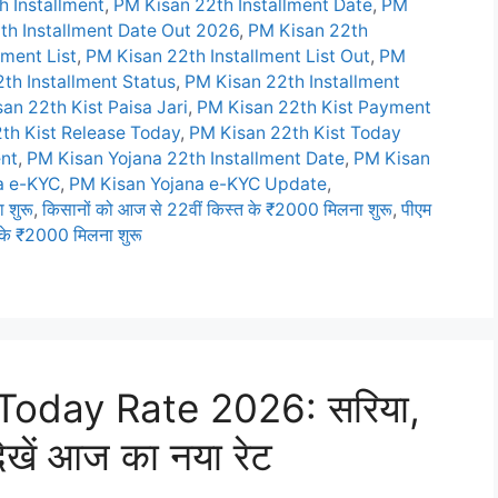
h Installment
,
PM Kisan 22th Installment Date
,
PM
th Installment Date Out 2026
,
PM Kisan 22th
lment List
,
PM Kisan 22th Installment List Out
,
PM
th Installment Status
,
PM Kisan 22th Installment
an 22th Kist Paisa Jari
,
PM Kisan 22th Kist Payment
th Kist Release Today
,
PM Kisan 22th Kist Today
ent
,
PM Kisan Yojana 22th Installment Date
,
PM Kisan
a e-KYC
,
PM Kisan Yojana e-KYC Update
,
 शुरू
,
किसानों को आज से 22वीं किस्त के ₹2000 मिलना शुरू
,
पीएम
 के ₹2000 मिलना शुरू
Today Rate 2026: सरिया,
देखें आज का नया रेट