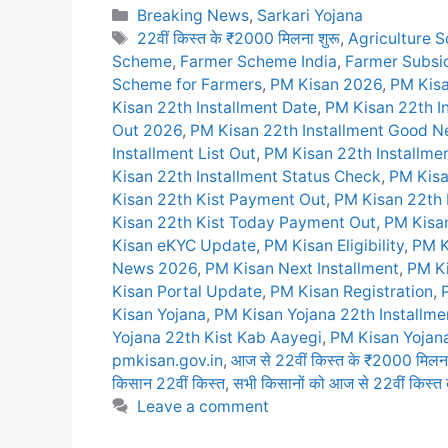
Categories
Breaking News
,
Sarkari Yojana
Tags
22वीं किस्त के ₹2000 मिलना शुरू
,
Agriculture 
Scheme
,
Farmer Scheme India
,
Farmer Subs
Scheme for Farmers
,
PM Kisan 2026
,
PM Kisa
Kisan 22th Installment Date
,
PM Kisan 22th I
Out 2026
,
PM Kisan 22th Installment Good 
Installment List Out
,
PM Kisan 22th Installme
Kisan 22th Installment Status Check
,
PM Kisa
Kisan 22th Kist Payment Out
,
PM Kisan 22th 
Kisan 22th Kist Today Payment Out
,
PM Kisan
Kisan eKYC Update
,
PM Kisan Eligibility
,
PM K
News 2026
,
PM Kisan Next Installment
,
PM K
Kisan Portal Update
,
PM Kisan Registration
,
Kisan Yojana
,
PM Kisan Yojana 22th Installme
Yojana 22th Kist Kab Aayegi
,
PM Kisan Yojan
pmkisan.gov.in
,
आज से 22वीं किस्त के ₹2000 मिलना
किसान 22वीं किस्त
,
सभी किसानों को आज से 22वीं किस्त
Leave a comment